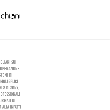
gliari sui
i operazione
temi di
 molteplici
I 8 di Sony,
rofessionali
formati di
 alta infatti