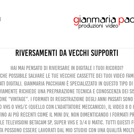
I
Riversamenti da vecchi supporti
Hai mai pensato di riversare in digitale i tuoi ricordi?
 che possibile salvare le tue vecchie cassette dei tuoi video fami
ti digitali. Gianmaria Pacchiani è specializzato in questo tipo d
viamente richiede una preparazione tecnica e conoscenza dei sis
one "vintage". I formati di registrazione degli anni passati sono
o VHS o VHS/C (quello con l'adattatore meccanico), il VIDEO 8 o H
fino ai più recenti come il mini dv, non dimenticando i formati p
le televisioni BETACAM SP, SUPER VHS e 3/4 U MATIC. Tutti questi 
a possono essere lavorati dal mio studio con una qualità molto