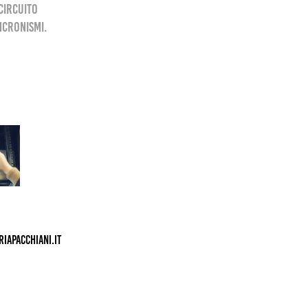
 circuito
ncronismi.
riapacchiani.it